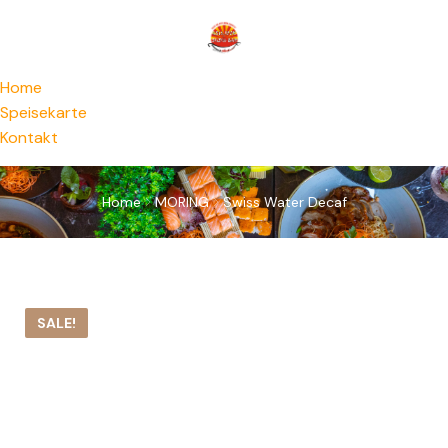
Home
Speisekarte
Kontakt
Home
MORING
Swiss Water Decaf
SALE!