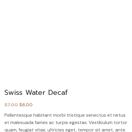
Swiss Water Decaf
Ursprünglicher
Aktueller
$
7.00
$
6.00
Preis
Preis
Pellentesque habitant morbi tristique senectus et netus
war:
ist:
et malesuada fames ac turpis egestas. Vestibulum tortor
$7.00
$6.00.
quam, feugiat vitae, ultricies eget, tempor sit amet, ante.